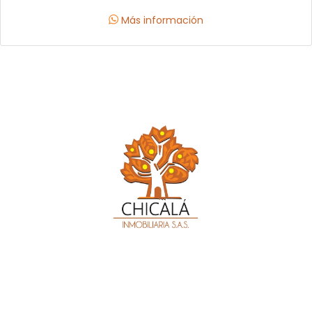
permitidos principalmente de vivienda hasta una
altura de siete pisos, ideal para un conjunto
Más información
residencial o servicios empresariales como oficinas,
tiendas, supermercados, e industrias de bajo
impacto, magnífica oportunidad para inversionistas,
constructores o compañías en proceso de expansión
o crecimiento, dada la naturaleza comercial y
residencial, gracias a su doble opción de ingreso.
esta propiedad incluye espectacular casaquinta
colonial. igualmente cuenta con luz trifásica y demás
servicios públicos. a dos cuadras de la vía principal
carril doble a tres esquinas en funza, vía que conecta
a mosquera, madrid, la mesa, faca,
MA. 20070164
Síguenos en
Datos de contacto