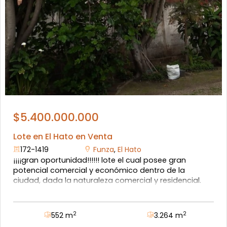
$5.400.000.000
Lote en El Hato en Venta
172-1419
Funza
,
El Hato
¡¡¡¡gran oportunidad!!!!!! lote el cual posee gran
potencial comercial y económico dentro de la
ciudad, dada la naturaleza comercial y residencial.
lote irregular que cuenta con un área aproximada de
3.264 metros cuadrados, con dos frentes de ingreso
al predio. un frente de 14.70 mts, segundo frente de
2
2
552 m
3.264 m
8.80 mts. posibilidad de subdividir el lote en dos. usos