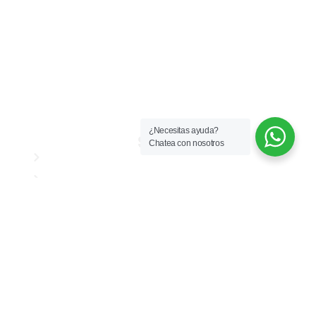
Cl. 24c #80b-36 Of. 206
Comercial:
3102537968
Administrativo: 3015340180
comercial@chicalainmobiliaria.com
arrendamientos@chicalainmobiliaria.com
¿Necesitas ayuda?
Sitio
Chatea con nosotros
Nosotros
Buscar inmuebles
Servicio de arriendo
Servicio de ventas
Clientes
Propietarios
Arrendatarios
Consignar inmueble