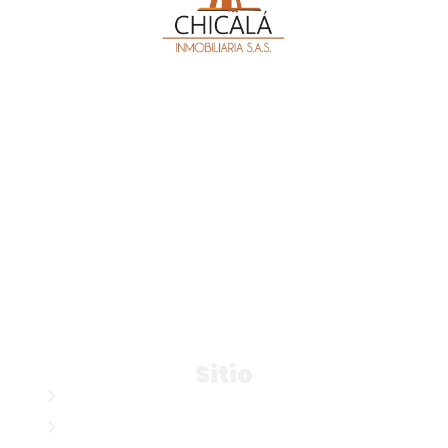
MA. 20070164
Síguenos en
Datos de contacto
Cl. 24c #80b-36 Of. 206
Comercial:
3102537968
Administrativo: 3015340180
comercial@chicalainmobiliaria.com
arrendamientos@chicalainmobiliaria.com
Sitio
Nosotros
Buscar inmuebles