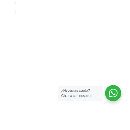
Servicio de arriendo
Servicio de ventas
Clientes
Propietarios
Arrendatarios
Consignar inmueble
Simulador para arriendos
Simulador para ventas
¿Necesitas ayuda?
Chatea con nosotros