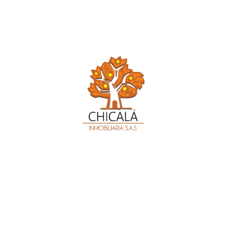
MA. 20070164
Síguenos en
Datos de contacto
Cl. 24c #80b-36 Of. 206
Comercial:
3102537968