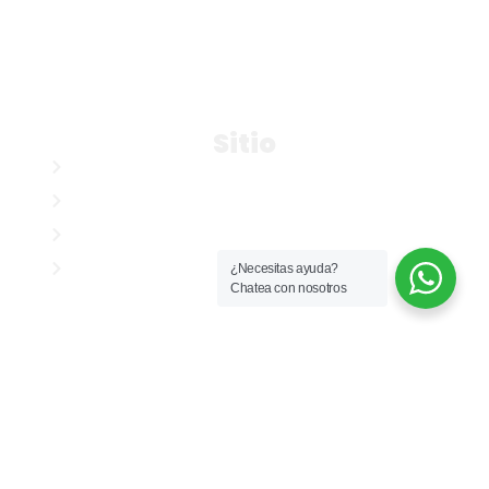
Administrativo: 3015340180
comercial@chicalainmobiliaria.com
arrendamientos@chicalainmobiliaria.com
Sitio
Nosotros
Buscar inmuebles
Servicio de arriendo
Servicio de ventas
¿Necesitas ayuda?
Chatea con nosotros
Clientes
Propietarios
Arrendatarios
Consignar inmueble
Simulador para arriendos
Simulador para ventas