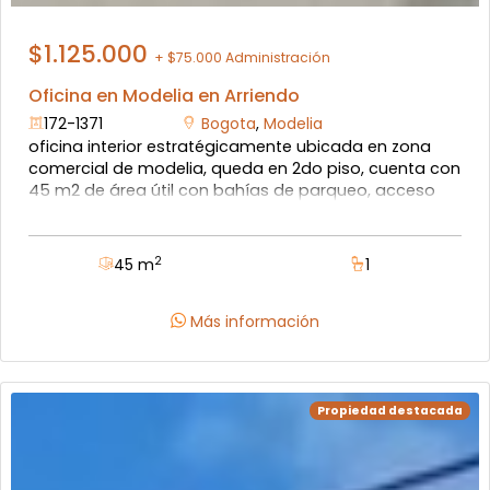
$1.125.000
+ $75.000 Administración
Oficina en Modelia en Arriendo
172-1371
Bogota
,
Modelia
oficina interior estratégicamente ubicada en zona
comercial de modelia, queda en 2do piso, cuenta con
45 m2 de área útil con bahías de parqueo, acceso
totalmente independiente, cuenta con
administración, que cubre aseos de zona común y
vigilancia nocturna, uso comercial en certificado de
2
45 m
1
libertad se describe como local cuenta con dos
ambientes de ofc, y un baño enchapado, servicios
independientes, dos accesos a zona comun del
Más información
edificio, a pocos pasos de la iglesia de modelia y dos
del a avenida de la av. esperanza, y a cinco cuadras
de la estación de transmilenio normandía. ubicada
estratégicamente con facilidad de acceso y cercanía
Propiedad destacada
a entidades bancarias y comercio en general, con
pisos en cerámica.