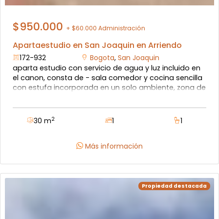
$950.000
+ $60.000 Administración
Apartaestudio en San Joaquin en Arriendo
172-932
Bogota
,
San Joaquin
aparta estudio con servicio de agua y luz incluido en
el canon, consta de - sala comedor y cocina sencilla
con estufa incorporada en un solo ambiente, zona de
lavandería, alcoba principal y baño social. con pisos
en cerámica. excelente ubicación sobre la av.
boyacá, cerca al transportes publico, cerca a
2
30 m
1
1
universidades y al centro comercial titan. servicio
público de vanti compartido con otro aparta estudio
idéntico.
Más información
Propiedad destacada