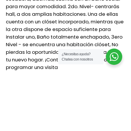
para mayor comodidad. 2do. Nivel- centrarás
hall, a dos amplias habitaciones. Una de ellas
cuenta con un clóset incorporado, mientras que
la otra dispone de espacio suficiente para
instalar uno, Baño totalmente enchapado, 3ero
Nivel - se encuentra una habitación clóset, No
pierdas la oportunidad de hacer de esta casa
¿Necesitas ayuda?
tu nuevo hogar. ¡Contáctanos hoy mismo para
Chatea con nosotros
programar una visita
Características del inmueble
2
2
Área lote: 73 M
Área cons: 73 M
Baños: 2
Alcobas: 3
Estrato: 3
Edad: 34 años
Baño Privado
Gas Natural